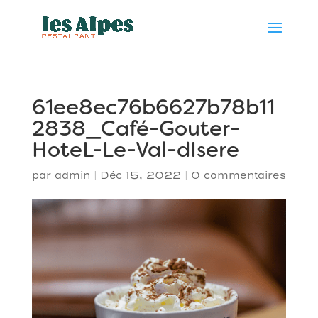
61ee8ec76b6627b78b11
2838_Café-Gouter-
HoteL-Le-Val-dIsere
par
admin
|
Déc 15, 2022
|
0 commentaires