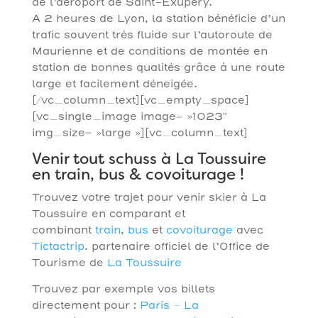
de l’aéroport de Saint-Exupéry.
A 2 heures de Lyon, la station bénéficie d’un
trafic souvent très fluide sur l’autoroute de
Maurienne et de conditions de montée en
station de bonnes qualités grâce à une route
large et facilement déneigée.
[/vc_column_text][vc_empty_space]
[vc_single_image image= »1023″
img_size= »large »][vc_column_text]
Venir tout schuss à La Toussuire
en train, bus & covoiturage !
Trouvez votre trajet pour venir skier à La
Toussuire en comparant et
combinant
train
,
bus
et
covoiturage
avec
Tictactrip
. partenaire officiel de l’Office de
Tourisme de
La Toussuire
Trouvez par exemple vos billets
directement pour :
Paris – La